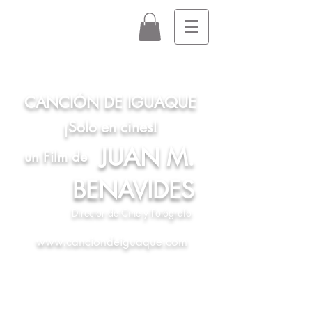
CANCIÓN DE IGUAQUE
¡Solo en cines!
JUAN M.
un Film de
BENAVIDES
Director de Cine y Fotógrafo
www.canciondeiguaque.com