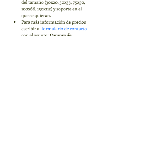
del tamaño (30x20, 50x33, 75x50, 
100x66, 150x112) y soporte en el 
que se quieran. 
Para más información de precios 
escribir al 
formulario de contacto
con el asunto: 
Compra de 
fotografias
ESPECIFICACIONES DE
TAMAÑO
30x20
INFORMACIÓN DEL ENVÍO
50x33
75x50
Se realizan envíos a cualquier 
100x66
lugar del mundo.
150x112
El costo del envío es adicional 
al costo del producto. 
El precio cambia de acuerdo al 