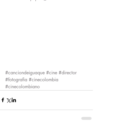
#canciondeiguaque
#cine
#director
#fotografia
#cinecolombia
#cinecolombiano